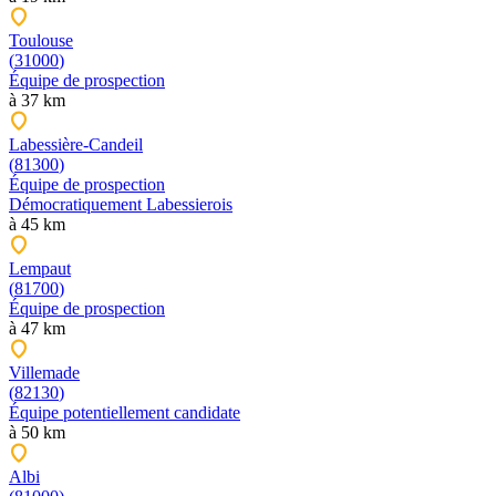
Toulouse
(
31000
)
Équipe de
prospection
à
37
km
Labessière-Candeil
(
81300
)
Équipe de
prospection
Démocratiquement Labessierois
à
45
km
Lempaut
(
81700
)
Équipe de
prospection
à
47
km
Villemade
(
82130
)
Équipe
potentiellement candidate
à
50
km
Albi