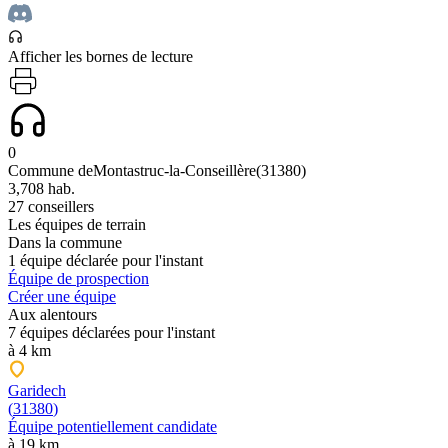
Afficher les bornes de lecture
0
Commune de
Montastruc-la-Conseillère
(
31380
)
3,708
hab.
27
conseillers
Les équipes de terrain
Dans la commune
1
équipe
déclarée
pour l'instant
Équipe de
prospection
Créer une équipe
Aux alentours
7
équipe
s déclarées
pour l'instant
à
4
km
Garidech
(
31380
)
Équipe
potentiellement candidate
à
19
km